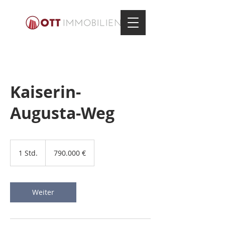
Kaiserin-
Augusta-Weg
790.000
Euro
1 Std.
1
790.000 €
S
t
d
Weiter